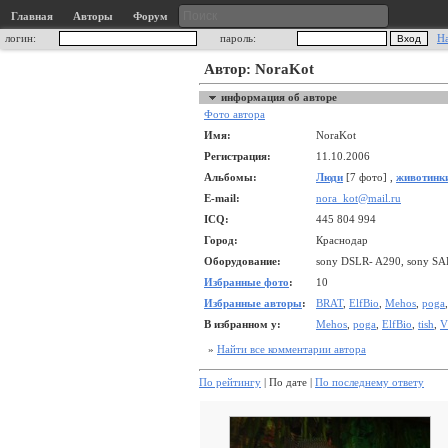
Главная
Авторы
Форум
логин:
пароль:
Н
Автор: NoraKot
информация об авторе
Фото автора
Имя:
NoraKot
Регистрация:
11.10.2006
Альбомы:
Люди
[7 фото] ,
животинк
E-mail:
nora_kot@mail.ru
ICQ:
445 804 994
Город:
Краснодар
Оборудование:
sony DSLR- A290, sony S
Избранные фото
:
10
Избранные авторы
:
BRAT
,
ElfBio
,
Mehos
,
poga
В избранном у:
Mehos
,
poga
,
ElfBio
,
tish
,
V
»
Найти все комментарии автора
По рейтингу
| По дате |
По последнему ответу