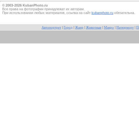
© 2003-2026 KubanPhoto.ru
Все прaва на фотографии принадлежат их авторам.
При использовании любых материалов, ссылка на сайт
kubanphoto.ru
обязательна.
Автопортрет
|
Город
|
Жанр
|
Животные
|
Макро
|
Натюрморт
|
П