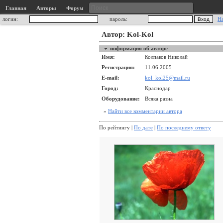
Главная
Авторы
Форум
логин:
пароль:
Н
Автор: Kol-Kol
информация об авторе
Имя:
Колпаков Николай
Регистрация:
11.06.2005
E-mail:
kol_kol25@mail.ru
Город:
Краснодар
Оборудование:
Всяка разна
»
Найти все комментарии автора
По рейтингу |
По дате
|
По последнему ответу