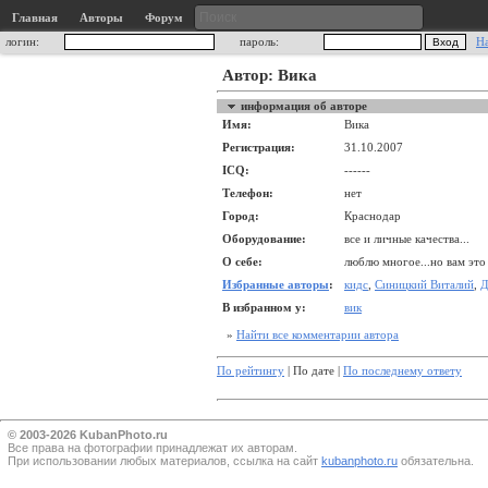
Главная
Авторы
Форум
логин:
пароль:
Н
Автор: Вика
информация об авторе
Имя:
Вика
Регистрация:
31.10.2007
ICQ:
------
Телефон:
нет
Город:
Краснодар
Оборудование:
все и личные качества...
О себе:
люблю многое...но вам это 
Избранные авторы
:
кидс
,
Синицкий Виталий
,
Д
В избранном у:
вик
»
Найти все комментарии автора
По рейтингу
| По дате |
По последнему ответу
© 2003-2026 KubanPhoto.ru
Все прaва на фотографии принадлежат их авторам.
При использовании любых материалов, ссылка на сайт
kubanphoto.ru
обязательна.