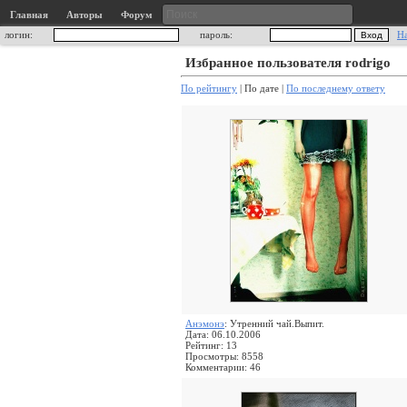
Главная
Авторы
Форум
логин:
пароль:
Н
Избранное пользователя rodrigo
По рейтингу
| По дате |
По последнему ответу
Анэмонэ
: Утренний чай.Выпит.
Дата: 06.10.2006
Рейтинг: 13
Просмотры: 8558
Комментарии: 46