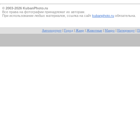
© 2003-2026 KubanPhoto.ru
Все прaва на фотографии принадлежат их авторам.
При использовании любых материалов, ссылка на сайт
kubanphoto.ru
обязательна.
Автопортрет
|
Город
|
Жанр
|
Животные
|
Макро
|
Натюрморт
|
П