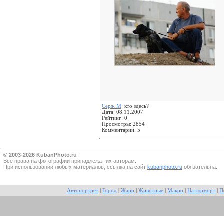
Серж М
: кто здесь?
Дата: 08.11.2007
Рейтинг: 0
Просмотры: 2854
Комментарии: 5
© 2003-2026 KubanPhoto.ru
Все прaва на фотографии принадлежат их авторам.
При использовании любых материалов, ссылка на сайт
kubanphoto.ru
обязательна.
Автопортрет
|
Город
|
Жанр
|
Животные
|
Макро
|
Натюрморт
|
П