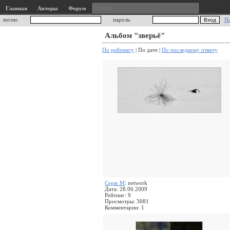
Главная
Авторы
Форум
логин:
пароль:
Н
Альбом "зверьё"
По рейтингу
| По дате |
По последнему ответу
Серж М
: network
Дата: 28.06.2009
Рейтинг: 9
Просмотры: 3081
Комментарии: 1