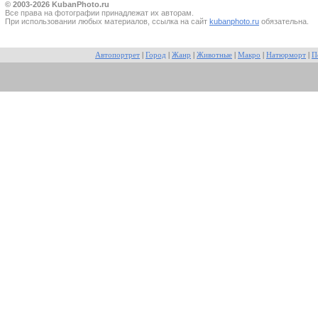
© 2003-2026 KubanPhoto.ru
Все прaва на фотографии принадлежат их авторам.
При использовании любых материалов, ссылка на сайт
kubanphoto.ru
обязательна.
Автопортрет
|
Город
|
Жанр
|
Животные
|
Макро
|
Натюрморт
|
П