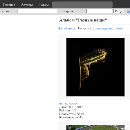
Главная
Авторы
Форум
логин:
пароль:
Н
Альбом "Разные вещи"
По рейтингу
| По дате |
По последнему ответу
mihas
: кактус
Дата: 29.10.2012
Рейтинг: 13
Просмотры: 5546
Комментарии: 18