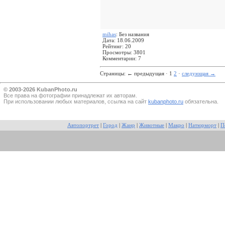
mihas
: Без названия
Дата: 18.06.2009
Рейтинг: 20
Просмотры: 3801
Комментарии: 7
Страницы:
←
предыдущая · 1
2
·
следующая
→
© 2003-2026 KubanPhoto.ru
Все прaва на фотографии принадлежат их авторам.
При использовании любых материалов, ссылка на сайт
kubanphoto.ru
обязательна.
Автопортрет
|
Город
|
Жанр
|
Животные
|
Макро
|
Натюрморт
|
П