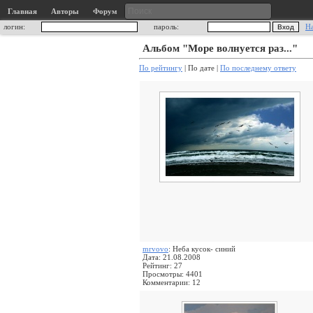
Главная
Авторы
Форум
логин:
пароль:
Н
Альбом "Море волнуется раз..."
По рейтингу
| По дате |
По последнему ответу
mrvovo
: Неба кусок- синий
Дата: 21.08.2008
Рейтинг: 27
Просмотры: 4401
Комментарии: 12