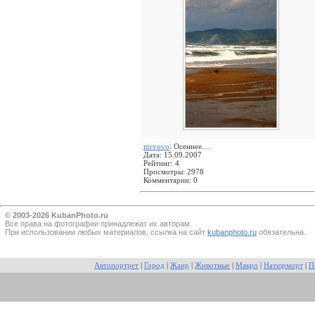
mrvovo
: Осеннее....
Дата: 15.09.2007
Рейтинг: 4
Просмотры: 2978
Комментарии: 0
© 2003-2026 KubanPhoto.ru
Все прaва на фотографии принадлежат их авторам.
При использовании любых материалов, ссылка на сайт
kubanphoto.ru
обязательна.
Автопортрет
|
Город
|
Жанр
|
Животные
|
Макро
|
Натюрморт
|
П